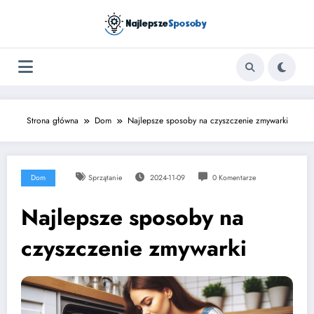
Skip
to
content
Strona główna
Dom
Najlepsze sposoby na czyszczenie zmywarki
Dom
Sprzątanie
2024-11-09
0 Komentarze
Najlepsze sposoby na
czyszczenie zmywarki