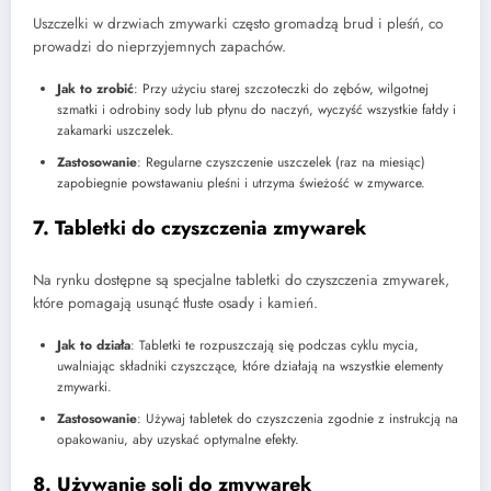
Uszczelki w drzwiach zmywarki często gromadzą brud i pleśń, co
prowadzi do nieprzyjemnych zapachów.
Jak to zrobić
: Przy użyciu starej szczoteczki do zębów, wilgotnej
szmatki i odrobiny sody lub płynu do naczyń, wyczyść wszystkie fałdy i
zakamarki uszczelek.
Zastosowanie
: Regularne czyszczenie uszczelek (raz na miesiąc)
zapobiegnie powstawaniu pleśni i utrzyma świeżość w zmywarce.
7. Tabletki do czyszczenia zmywarek
Na rynku dostępne są specjalne tabletki do czyszczenia zmywarek,
które pomagają usunąć tłuste osady i kamień.
Jak to działa
: Tabletki te rozpuszczają się podczas cyklu mycia,
uwalniając składniki czyszczące, które działają na wszystkie elementy
zmywarki.
Zastosowanie
: Używaj tabletek do czyszczenia zgodnie z instrukcją na
opakowaniu, aby uzyskać optymalne efekty.
8. Używanie soli do zmywarek