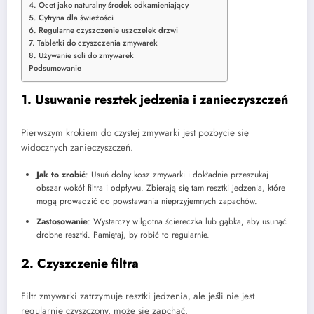
4. Ocet jako naturalny środek odkamieniający
5. Cytryna dla świeżości
6. Regularne czyszczenie uszczelek drzwi
7. Tabletki do czyszczenia zmywarek
8. Używanie soli do zmywarek
Podsumowanie
1. Usuwanie resztek jedzenia i zanieczyszczeń
Pierwszym krokiem do czystej zmywarki jest pozbycie się
widocznych zanieczyszczeń.
Jak to zrobić
: Usuń dolny kosz zmywarki i dokładnie przeszukaj
obszar wokół filtra i odpływu. Zbierają się tam resztki jedzenia, które
mogą prowadzić do powstawania nieprzyjemnych zapachów.
Zastosowanie
: Wystarczy wilgotna ściereczka lub gąbka, aby usunąć
drobne resztki. Pamiętaj, by robić to regularnie.
2. Czyszczenie filtra
Filtr zmywarki zatrzymuje resztki jedzenia, ale jeśli nie jest
regularnie czyszczony, może się zapchać.