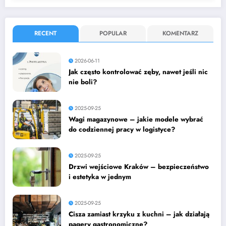
RECENT
POPULAR
KOMENTARZ
2026-06-11
Jak często kontrolować zęby, nawet jeśli nic
nie boli?
2025-09-25
Wagi magazynowe – jakie modele wybrać
do codziennej pracy w logistyce?
2025-09-25
Drzwi wejściowe Kraków – bezpieczeństwo
i estetyka w jednym
2025-09-25
Cisza zamiast krzyku z kuchni – jak działają
pagery gastronomiczne?