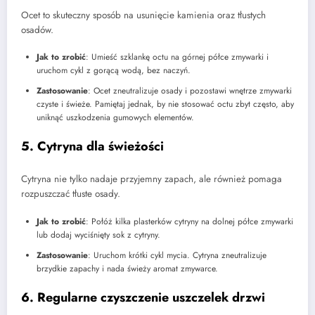
Ocet to skuteczny sposób na usunięcie kamienia oraz tłustych
osadów.
Jak to zrobić
: Umieść szklankę octu na górnej półce zmywarki i
uruchom cykl z gorącą wodą, bez naczyń.
Zastosowanie
: Ocet zneutralizuje osady i pozostawi wnętrze zmywarki
czyste i świeże. Pamiętaj jednak, by nie stosować octu zbyt często, aby
uniknąć uszkodzenia gumowych elementów.
5. Cytryna dla świeżości
Cytryna nie tylko nadaje przyjemny zapach, ale również pomaga
rozpuszczać tłuste osady.
Jak to zrobić
: Połóż kilka plasterków cytryny na dolnej półce zmywarki
lub dodaj wyciśnięty sok z cytryny.
Zastosowanie
: Uruchom krótki cykl mycia. Cytryna zneutralizuje
brzydkie zapachy i nada świeży aromat zmywarce.
6. Regularne czyszczenie uszczelek drzwi