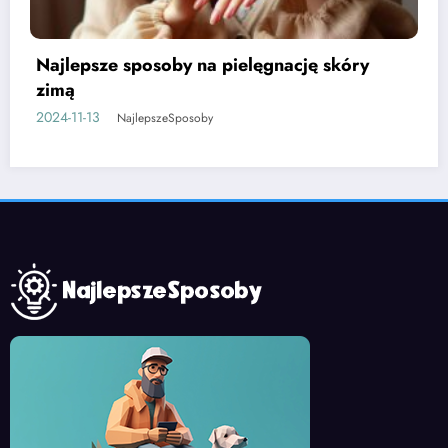
y
Najlepsze sposoby na bolące stawy
2024-11-13
NajlepszeSposoby