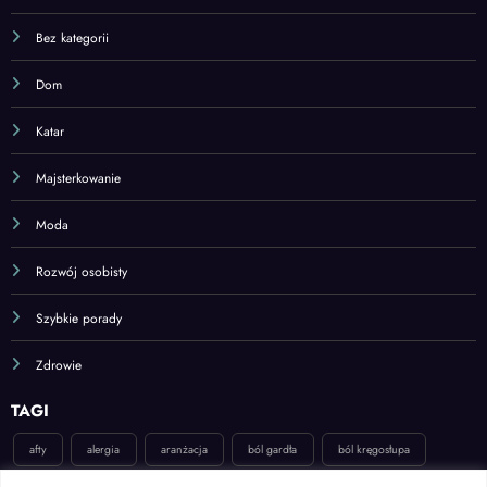
Bez kategorii
Dom
Katar
Majsterkowanie
Moda
Rozwój osobisty
Szybkie porady
Zdrowie
TAGI
afty
alergia
aranżacja
ból gardła
ból kręgosłupa
dekoracje
dieta
dom
dziecko
ekologia
inspiracje