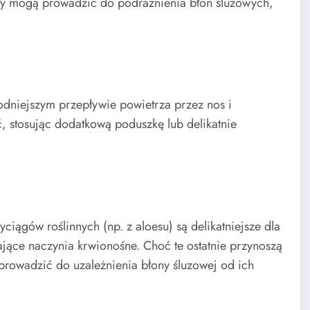
ły mogą prowadzić do podrażnienia błon śluzowych,
dniejszym przepływie powietrza przez nos i
, stosując dodatkową poduszkę lub delikatnie
ciągów roślinnych (np. z aloesu) są delikatniejsze dla
ające naczynia krwionośne. Choć te ostatnie przynoszą
 prowadzić do uzależnienia błony śluzowej od ich