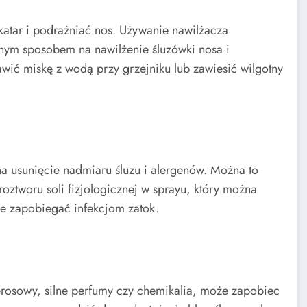
atar i podrażniać nos. Używanie nawilżacza
tnym sposobem na nawilżenie śluzówki nosa i
wić miskę z wodą przy grzejniku lub zawiesić wilgotny
 na usunięcie nadmiaru śluzu i alergenów. Można to
oztworu soli fizjologicznej w sprayu, który można
że zapobiegać infekcjom zatok.
ierosowy, silne perfumy czy chemikalia, może zapobiec