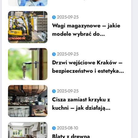
boli?
2025-09-25
Wagi magazynowe – jakie
modele wybrać do
codziennej pracy w
logistyce?
2025-09-25
Drzwi wejściowe Kraków –
bezpieczeństwo i estetyka
w jednym
2025-09-25
Cisza zamiast krzyku z
kuchni – jak działają
pagery gastronomiczne?
2025-08-10
Blaty z drewna