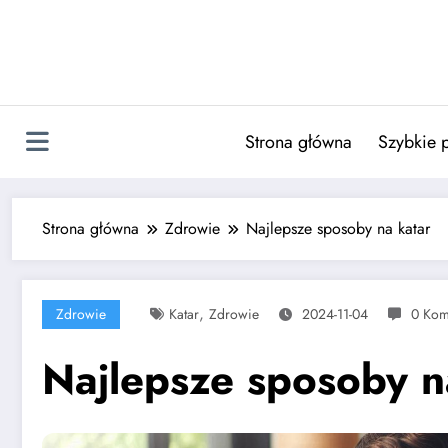
Skip
to
content
Strona główna
Szybkie 
Strona główna
Zdrowie
Najlepsze sposoby na katar
,
Zdrowie
Katar
Zdrowie
2024-11-04
0 Kom
Najlepsze sposoby n