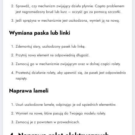
Sprawdź, czy mechanizm zwijający działa płynnie. Często problemem
jest nagromadzony brud lub kurz – oczyść go za pomocą szczotki.
Jeśli sprężyna w mechanizmie jest uszkodzona, wymień ją na nową.
Wymiana paska lub linki
Zdemontuj stary, uszkodzony pasek lub linkę.
Przytnij nowy element na odpowiednią długość.
Zamocuj go w mechanizmie zwijającym oraz w dolnej części rolety.
Przetestuj działanie rolety, aby upewnić się, że pasek jest odpowiednio
napięty.
Naprawa lameli
Usuń uszkodzone lamele, odpinając je od sąsiednich elementów.
Wymień na nowe, które pasują do Twojego modelu rolety.
Zamocuj je z powrotem w prowadnicach.