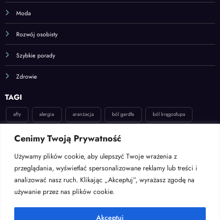
Moda
Rozwój osobisty
Szybkie porady
Zdrowie
TAGI
afty
alergia
aranżacja
ból gardła
ból kręgosłupa
dekoracje
dieta
dom
dziecko
ekologia
inspiracje
Cenimy Twoją Prywatność
katar
kręgosłup
moda
naprawa
odchudzanie
Używamy plików cookie, aby ulepszyć Twoje wrażenia z
opryszczka
ozdoby
pokój dla niemowlaka
pokój dziecięcy
przeglądania, wyświetlać spersonalizowane reklamy lub treści i
pokój młodzieżowy
poradnik
praca
prezent
analizować nasz ruch. Klikając „Akceptuj”, wyrażasz zgodę na
używanie przez nas plików cookie.
przeziębienie
relaks
sen
sprzątanie
stawy
stres
uroda
wielkanoc
włosy
zdrowie
łazienka
łóżeczko
Akceptuj