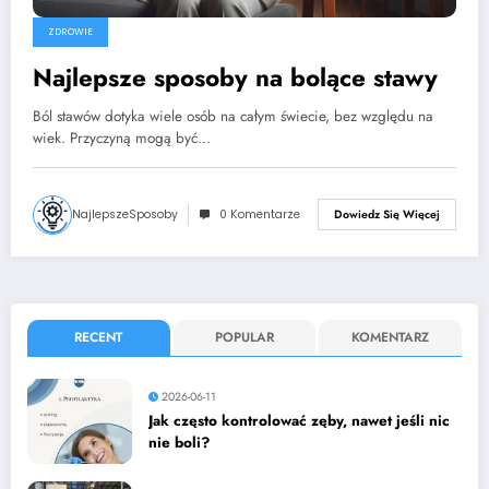
ZDROWIE
Najlepsze sposoby na bolące stawy
Ból stawów dotyka wiele osób na całym świecie, bez względu na
wiek. Przyczyną mogą być…
NajlepszeSposoby
0 Komentarze
Dowiedz Się Więcej
RECENT
POPULAR
KOMENTARZ
2026-06-11
Jak często kontrolować zęby, nawet jeśli nic
nie boli?