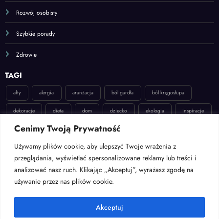
Rozwój osobisty
Szybkie porady
Zdrowie
TAGI
afty
alergia
aranżacja
ból gardła
ból kręgosłupa
dekoracje
dieta
dom
dziecko
ekologia
inspiracje
Cenimy Twoją Prywatność
katar
kręgosłup
moda
naprawa
odchudzanie
Używamy plików cookie, aby ulepszyć Twoje wrażenia z
opryszczka
ozdoby
pokój dla niemowlaka
pokój dziecięcy
przeglądania, wyświetlać spersonalizowane reklamy lub treści i
pokój młodzieżowy
poradnik
praca
prezent
analizować nasz ruch. Klikając „Akceptuj”, wyrażasz zgodę na
używanie przez nas plików cookie.
przeziębienie
relaks
sen
sprzątanie
stawy
stres
uroda
wielkanoc
włosy
zdrowie
łazienka
łóżeczko
Akceptuj