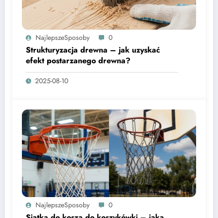
NajlepszeSposoby
0
Strukturyzacja drewna – jak uzyskać
efekt postarzanego drewna?
2025-08-10
NajlepszeSposoby
0
Siatka do kosza do koszykówki – jaką